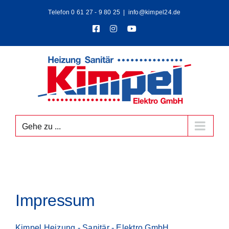
Zum
Telefon 0 61 27 - 9 80 25
|
info@kimpel24.de
Inhalt
springen
Facebook
Instagram
YouTube
Gehe zu ...
Impressum
Kimpel Heizung - Sanitär - Elektro GmbH